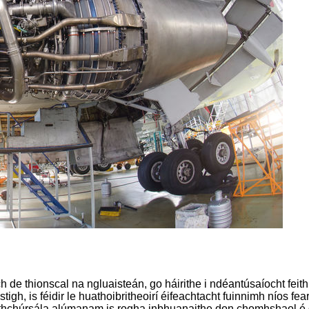
 de thionscal na ngluaisteán, go háirithe i ndéantúsaíocht feit
igh, is féidir le huathoibritheoirí éifeachtacht fuinnimh níos f
 athchúrsála alúmanam is rogha inbhuanaithe don chomhshaol é 