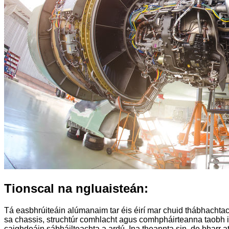
Tionscal na ngluaisteán:
Tá easbhrúiteáin alúmanaim tar éis éirí mar chuid thábhachtach
sa chassis, struchtúr comhlacht agus comhpháirteanna taobh ist
caighdeáin sábháilteachta a ardú. Ina theannta sin, de bharr