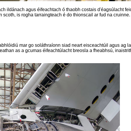
ach ildánach agus éifeachtach ó thaobh costais d'éagsúlacht fei
oth, is rogha tarraingteach é do thionscail ar fud na cruinne.
éabhlóidiú mar go soláthraíonn siad neart eisceachtúil agus ag
leathan as a gcumas éifeachtúlacht breosla a fheabhsú, inaistri