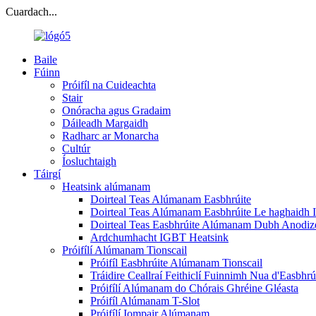
Cuardach...
Baile
Fúinn
Próifíl na Cuideachta
Stair
Onóracha agus Gradaim
Dáileadh Margaidh
Radharc ar Monarcha
Cultúr
Íosluchtaigh
Táirgí
Heatsink alúmanam
Doirteal Teas Alúmanam Easbhrúite
Doirteal Teas Alúmanam Easbhrúite Le haghaidh I
Doirteal Teas Easbhrúite Alúmanam Dubh Anodiz
Ardchumhacht IGBT Heatsink
Próifílí Alúmanam Tionscail
Próifíl Easbhrúite Alúmanam Tionscail
Tráidire Ceallraí Feithiclí Fuinnimh Nua d'Easbh
Próifílí Alúmanam do Chórais Ghréine Gléasta
Próifíl Alúmanam T-Slot
Próifílí Iompair Alúmanam