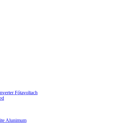
nverter Fótavoltach
ed
rúite Alunimum