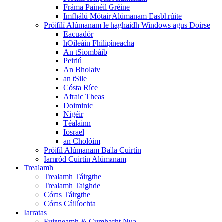
Fráma Painéil Gréine
Imfhálú Mótair Alúmanam Easbhrúite
Próifílí Alúmanam le haghaidh Windows agus Doirse
Eacuadór
hOileáin Fhilipíneacha
An tSiombáib
Peiriú
An Bholaiv
an tSile
Cósta Ríce
Afraic Theas
Doiminic
Nigéir
Téalainn
Iosrael
an Cholóim
Próifíl Alúmanam Balla Cuirtín
Iarnród Cuirtín Alúmanam
Trealamh
Trealamh Táirgthe
Trealamh Taighde
Córas Táirgthe
Córas Cáilíochta
Iarratas
Fuinneamh & Cumhacht Nua