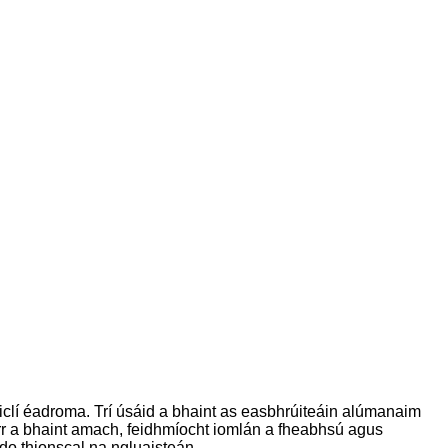
hiclí éadroma. Trí úsáid a bhaint as easbhrúiteáin alúmanaim
earr a bhaint amach, feidhmíocht iomlán a fheabhsú agus
do thionscal na ngluaisteán.