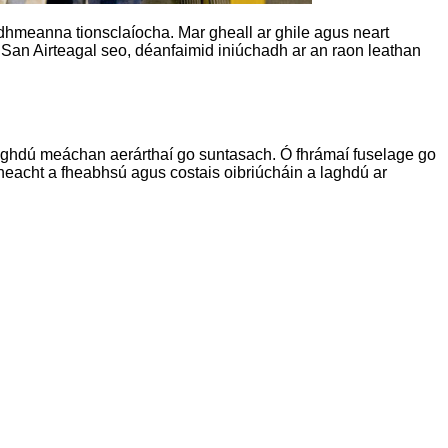
dhmeanna tionsclaíocha. Mar gheall ar ghile agus neart
 San Airteagal seo, déanfaimid iniúchadh ar an raon leathan
 laghdú meáchan aerárthaí go suntasach. Ó fhrámaí fuselage go
theacht a fheabhsú agus costais oibriúcháin a laghdú ar