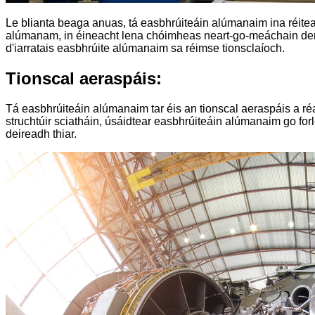
Le blianta beaga anuas, tá easbhrúiteáin alúmanaim ina réite
alúmanam, in éineacht lena chóimheas neart-go-meáchain den sc
d'iarratais easbhrúite alúmanaim sa réimse tionsclaíoch.
Tionscal aeraspáis:
Tá easbhrúiteáin alúmanaim tar éis an tionscal aeraspáis a r
struchtúir sciatháin, úsáidtear easbhrúiteáin alúmanaim go for
deireadh thiar.